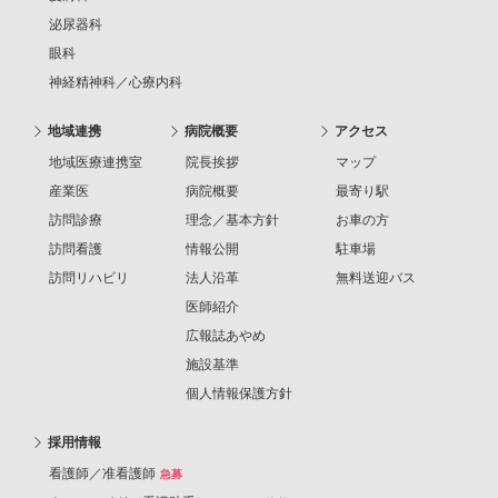
泌尿器科
眼科
神経精神科／心療内科
地域連携
病院概要
アクセス
地域医療連携室
院長挨拶
マップ
産業医
病院概要
最寄り駅
訪問診療
理念／基本方針
お車の方
訪問看護
情報公開
駐車場
訪問リハビリ
法人沿革
無料送迎バス
医師紹介
広報誌あやめ
施設基準
個人情報保護方針
採用情報
看護師／准看護師
急募