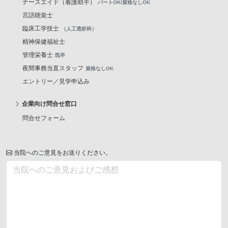
ナースエイド（看護助手）
パートOK/資格なしOK
言語聴覚士
臨床工学技士
（人工透析科）
精神保健福祉士
管理栄養士
既卒
夜間事務当直スタッフ
資格なしOK
エントリー／見学申込み
企業向け問合せ窓口
問合せフォーム
当院へのご意見をお送りください。