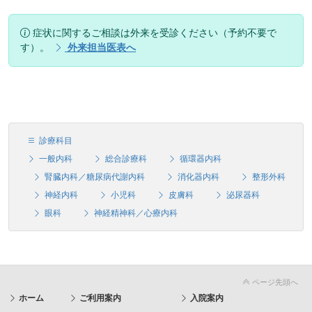
症状に関するご相談は外来を受診ください（予約不要で
す）。
外来担当医表へ
診療科目
一般内科
総合診療科
循環器内科
腎臓内科／糖尿病代謝内科
消化器内科
整形外科
神経内科
小児科
皮膚科
泌尿器科
眼科
神経精神科／心療内科
ページ先頭へ
ホーム
ご利用案内
入院案内