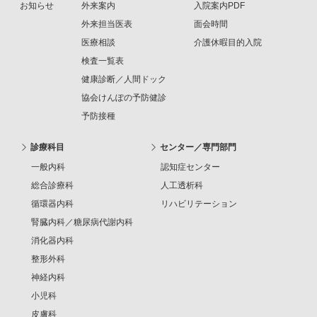
お知らせ
外来案内
入院案内PDF
外来担当医表
面会時間
医療相談
介護休暇目的入院
検査一覧表
健康診断／人間ドック
協会けんぽの予防健診
予防接種
診療科目
センター／専門部門
一般内科
認知症センター
総合診療科
人工透析科
循環器内科
リハビリテーション
腎臓内科／糖尿病代謝内科
消化器内科
整形外科
神経内科
小児科
皮膚科