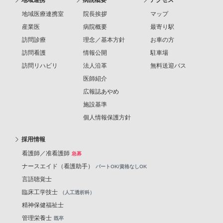
地域連携
病院概要
アクセス
地域医療連携室
院長挨拶
マップ
産業医
病院概要
最寄り駅
訪問診療
理念／基本方針
お車の方
訪問看護
情報公開
駐車場
訪問リハビリ
法人沿革
無料送迎バス
医師紹介
広報誌あやめ
施設基準
個人情報保護方針
採用情報
看護師／准看護師
急募
ナースエイド（看護助手）
パートOK/資格なしOK
言語聴覚士
臨床工学技士
（人工透析科）
精神保健福祉士
管理栄養士
既卒