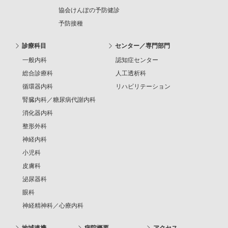
協会けんぽの予防健診
予防接種
診療科目
センター／専門部門
一般内科
認知症センター
総合診療科
人工透析科
循環器内科
リハビリテーション
腎臓内科／糖尿病代謝内科
消化器内科
整形外科
神経内科
小児科
皮膚科
泌尿器科
眼科
神経精神科／心療内科