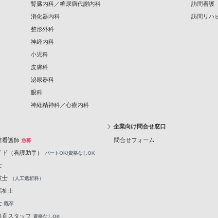
腎臓内科／糖尿病代謝内科
訪問看護
消化器内科
訪問リハ
整形外科
神経内科
小児科
皮膚科
泌尿器科
眼科
神経精神科／心療内科
企業向け問合せ窓口
准看護師
問合せフォーム
急募
イド（看護助手）
パートOK/資格なしOK
士
技士
（人工透析科）
福祉士
士
既卒
当直スタッフ
資格なしOK