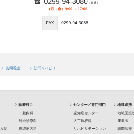
0299-94-3080
（直通）
（月～金）9:00 ～ 17:00
FAX
0299-94-3088
訪問看護
訪問リハビリ
診療科目
センター／専門部門
地域連携
一般内科
認知症センター
地域医療
総合診療科
人工透析科
産業医
入院
循環器内科
リハビリテーション
訪問診療