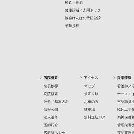
検査一覧表
健康診断／人間ドック
協会けんぽの予防健診
予防接種
病院概要
アクセス
採用情報
院長挨拶
マップ
看護師／
病院概要
最寄り駅
ナースエ
理念／基本方針
お車の方
言語聴覚
情報公開
駐車場
臨床工学
法人沿革
無料送迎バス
精神保健
医師紹介
管理栄養
広報誌あやめ
夜間事務