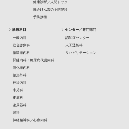
健康診断／人間ドック
協会けんぽの予防健診
予防接種
診療科目
センター／専門部門
一般内科
認知症センター
総合診療科
人工透析科
循環器内科
リハビリテーション
腎臓内科／糖尿病代謝内科
消化器内科
整形外科
神経内科
小児科
皮膚科
泌尿器科
眼科
神経精神科／心療内科