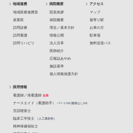
地域連携
病院概要
アクセス
地域医療連携室
院長挨拶
マップ
産業医
病院概要
最寄り駅
訪問診療
理念／基本方針
お車の方
訪問看護
情報公開
駐車場
訪問リハビリ
法人沿革
無料送迎バス
医師紹介
広報誌あやめ
施設基準
個人情報保護方針
採用情報
看護師／准看護師
急募
ナースエイド（看護助手）
パートOK/資格なしOK
言語聴覚士
臨床工学技士
（人工透析科）
精神保健福祉士